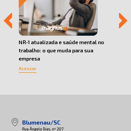
 Uma
NR-1 atualizada e saúde mental no
Por q
trabalho: o que muda para sua
Pesso
empresa
cons
Acessar
Acess
Blumenau/SC
Rua Ângelo Dias, nº 207