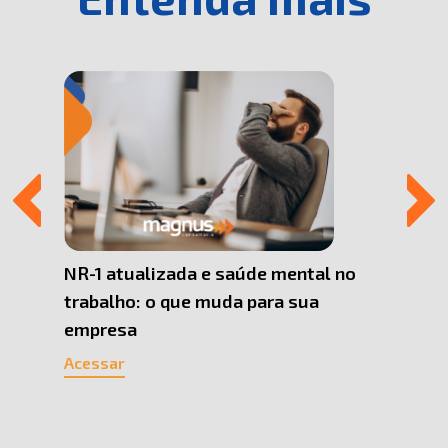
 Uma
NR-1 atualizada e saúde mental no
Por q
trabalho: o que muda para sua
Pesso
empresa
cons
Acessar
Acess