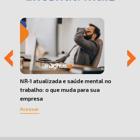
 Uma
NR-1 atualizada e saúde mental no
Por q
trabalho: o que muda para sua
Pesso
empresa
cons
Acessar
Acess